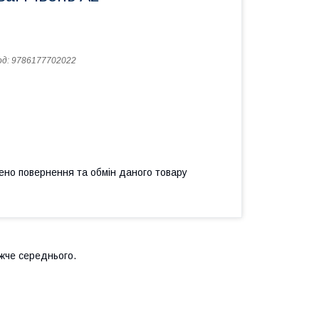
од:
9786177702022
ено повернення та обмін даного товару
ижче середнього.