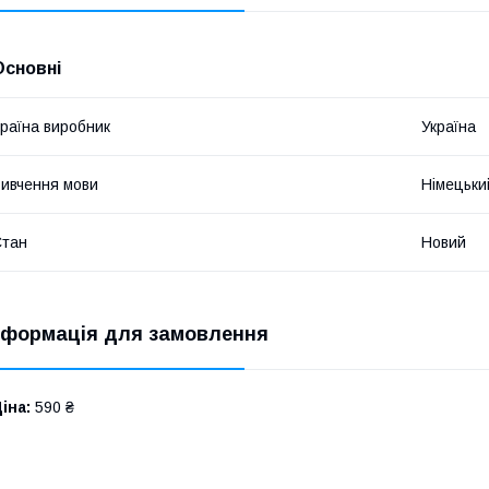
Основні
раїна виробник
Україна
ивчення мови
Німецьки
Стан
Новий
нформація для замовлення
іна:
590 ₴