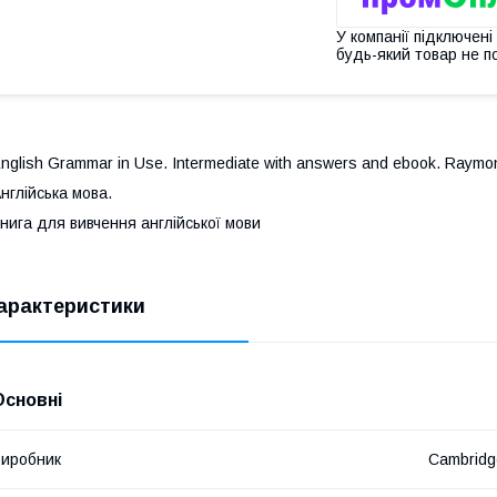
У компанії підключені
будь-який товар не п
nglish Grammar in Use. Intermediate with answers and ebook. Raymond
нглійська мова.
нига для вивчення англійської мови
арактеристики
Основні
иробник
Cambridge