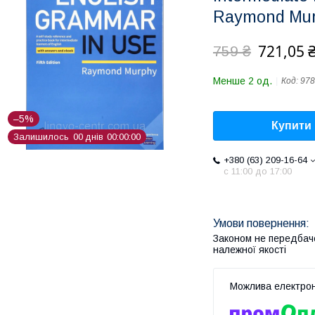
Raymond Murp
721,05 
759 ₴
Менше 2 од.
Код:
978
–5%
Купити
Залишилось
0
0
днів
0
0
0
0
0
0
+380 (63) 209-16-64
с 11:00 до 17:00
Законом не передбач
належної якості