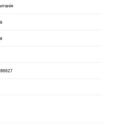
итанія
ка
ка
586627