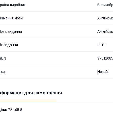
раїна виробник
Великобр
ивчення мови
Англійсь
ова видання
Англійсь
ік видання
2019
SBN
9781108
Стан
Новий
нформація для замовлення
іна:
721,05 ₴